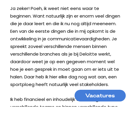
Ja zeker! Poeh, ik weet niet eens waar te
beginnen. Want natuurlijk zijn er enorm veel dingen
die je daar leert en die ik nu nog altijd meeneem.
Een van de eerste dingen die in mij opkomt is de
ontwikkeling in je communicatievaardigheden. Je
spreekt zoveel verschillende mensen binnen
verschillende branches als je bij Deloitte werkt,
daardoor weet je op een gegeven moment wel
hoe je een gesprek in moet gaan om er iets uit te
halen. Daar heb ik hier elke dag nog wat aan, een
sportploeg heeft natuurlijk veel stakeholders.
Vacatures
Ik heb financieel en inhoudelijk ook veel gezien in
verschillende teams en binnen verschillende type
bedrijven. Je leert bij een bedrijf als Deloitte echt
snel schakelen, effectief samenwerken met veel
verschillende soorten mensen en je leert ook