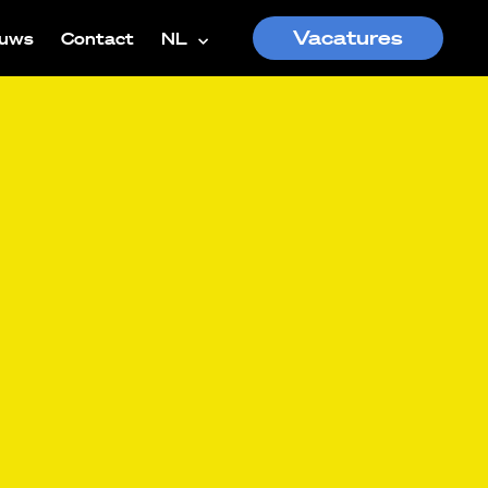
Vacatures
euws
Contact
NL